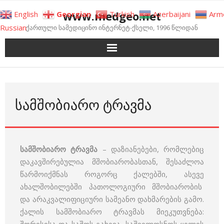
Skip
www.medgeo.net
English
Georgian
Turkish
Azerbaijani
Arm
to
Russian
ქართული სამედიცინო ინტერნეტ-ქსელი, 1996 წლიდან
content
ᲡᲐᲛᲨᲝᲑᲘᲐᲠᲝ ᲢᲠᲐᲕᲛᲐ
სამშობიარო ტრავმა
– დაზიანებები, რომლებიც
დაკავშირებულია მშობიარობასთან, შესაძლოა
წარმოიქმნას როგორც ქალებში, ასევე
ახალშობილებში პათოლოგიური მშობიარობის
და არაკვალიფიციური სამეანო დახმარების გამო.
ქალის სამშობიარო ტრავმას მიეკუთვნება: