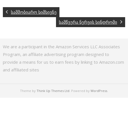
სამშობიარო სიმსივნე
სამწვერა ნერვის სინდრომი
We are a participant in the Amazon Services LLC Associates
Program, an affiliate advertising program designed to
provide a means for us to earn fees by linking to Amazon.com
and affiliated sites
Theme by
Think Up Themes Ltd
. Powered by
WordPress
.