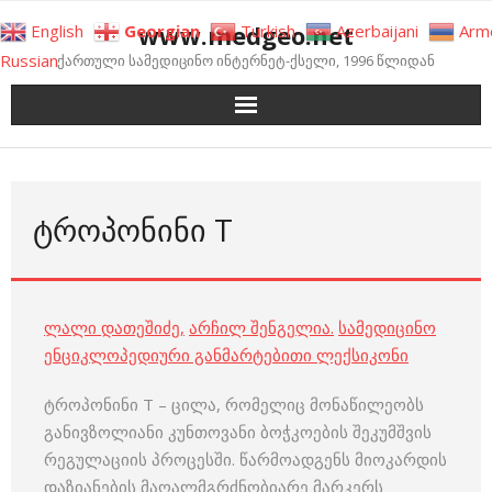
Skip
www.medgeo.net
English
Georgian
Turkish
Azerbaijani
Arm
to
Russian
ქართული სამედიცინო ინტერნეტ-ქსელი, 1996 წლიდან
content
ᲢᲠᲝᲞᲝᲜᲘᲜᲘ Т
ლალი დათეშიძე
,
არჩილ შენგელია
.
სამედიცინო
ენციკლოპედიური განმარტებითი ლექსიკონი
ტროპონინი Т – ცილა, რომელიც მონაწილეობს
განივზოლიანი კუნთოვანი ბოჭკოების შეკუმშვის
რეგულაციის პროცესში. წარმოადგენს მიოკარდის
დაზიანების მაღალმგრძნობიარე მარკერს