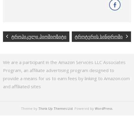
ტროპიკული პიომიოზიტი
ტროტერის სინდრომი
We are a participant in the Amazon Services LLC Associates
Program, an affiliate advertising program designed to
provide a means for us to earn fees by linking to Amazon.com
and affiliated sites
Theme by
Think Up Themes Ltd
. Powered by
WordPress
.