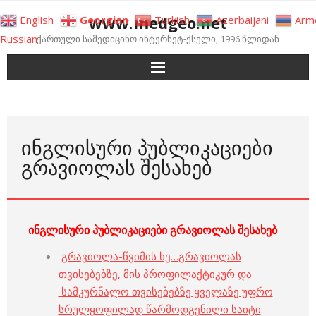
Skip
www.medgeo.net
English
Georgian
Turkish
Azerbaijani
Arm
to
Russian
ქართული სამედიცინო ინტერნეტ-ქსელი, 1996 წლიდან
content
ᲘᲜᲒᲚᲘᲡᲣᲠᲘ ᲞᲣᲑᲚᲘᲙᲐᲪᲘᲔᲑᲘ
ᲒᲠᲐᲕᲘᲝᲚᲐᲡ ᲨᲔᲡᲐᲮᲔᲑ
ინგლისური პუბლიკაციები გრავიოლას შესახებ
გრავიოლა-წვიმის ხე…გრავიოლას
თვისებებზე, მის პროფილაქტიკურ და
სამკურნალო თვისებებზე ყველაზე უფრო
სრულყოფილად წარმოდგენილი საიტი
: