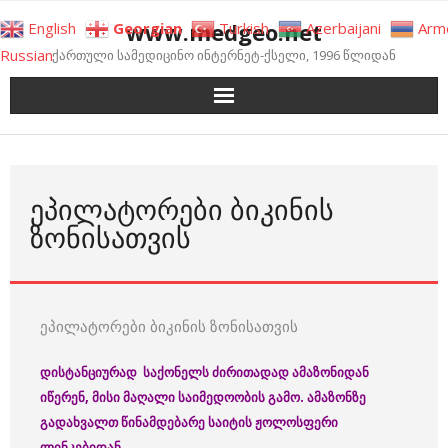
Skip
www.medgeo.net
English
Georgian
Turkish
Azerbaijani
Arm
to
Russian
ქართული სამედიცინო ინტერნეტ-ქსელი, 1996 წლიდან
content
ᲔᲞᲘᲚᲐᲢᲝᲠᲔᲑᲘ ᲑᲘᲙᲘᲜᲘᲡ
ᲖᲝᲜᲘᲡᲐᲗᲕᲘᲡ
ეპილატორები ბიკინის ზონისათვის
დისტანციურად საქონელს ძირითადად ამაზონიდან
იწერენ, მისი მაღალი საიმედოობის გამო. ამაზონზე
გადახვალთ წინამდებარე საიტის ჟოლოსფერი
ლინკებიდან