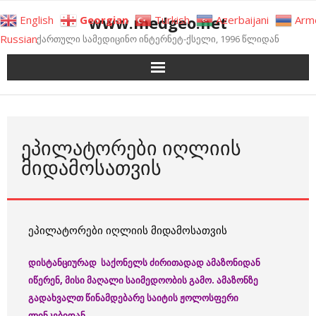
Skip
www.medgeo.net
English
Georgian
Turkish
Azerbaijani
Arm
to
Russian
ქართული სამედიცინო ინტერნეტ-ქსელი, 1996 წლიდან
content
ᲔᲞᲘᲚᲐᲢᲝᲠᲔᲑᲘ ᲘᲦᲚᲘᲘᲡ
ᲛᲘᲓᲐᲛᲝᲡᲐᲗᲕᲘᲡ
ეპილატორები იღლიის მიდამოსათვის
დისტანციურად საქონელს ძირითადად ამაზონიდან
იწერენ, მისი მაღალი საიმედოობის გამო. ამაზონზე
გადახვალთ წინამდებარე საიტის ჟოლოსფერი
ლინკებიდან