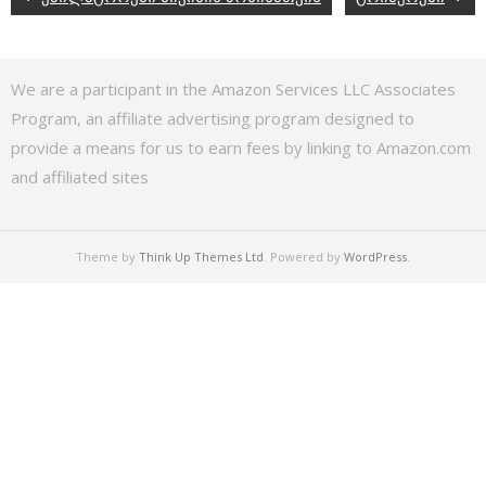
We are a participant in the Amazon Services LLC Associates
Program, an affiliate advertising program designed to
provide a means for us to earn fees by linking to Amazon.com
and affiliated sites
Theme by
Think Up Themes Ltd
. Powered by
WordPress
.