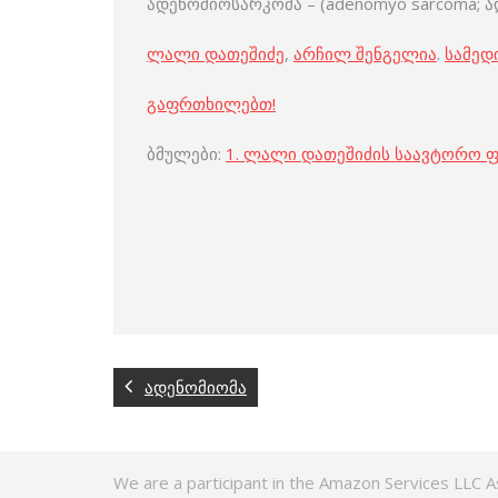
ადენომიოსარკომა – (adenomyo sarcoma; ადე
ლალი დათეშიძე
,
არჩილ შენგელია
.
სამედ
გაფრთხილებთ!
ბმულები:
1.
ლალი დათეშიძის საავტორო 
ადენომიომა
We are a participant in the Amazon Services LLC A