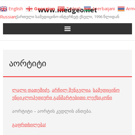
Skip
www.medgeo.net
English
Georgian
Turkish
Azerbaijani
Arm
to
Russian
ქართული სამედიცინო ინტერნეტ-ქსელი, 1996 წლიდან
content
ᲐᲝᲠᲢᲘᲢᲘ
ლალი დათეშიძე
,
არჩილ შენგელია
.
სამედიცინო
ენციკლოპედიური განმარტებითი ლექსიკონი
აორტიტი – აორტის კედლის ანთება.
გაფრთხილება!