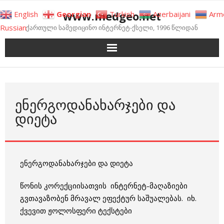
Skip
www.medgeo.net
English
Georgian
Turkish
Azerbaijani
Arm
to
Russian
ქართული სამედიცინო ინტერნეტ-ქსელი, 1996 წლიდან
content
ᲔᲜᲔᲠᲒᲝᲓᲐᲜᲐᲮᲐᲠᲯᲔᲑᲘ ᲓᲐ
ᲓᲘᲔᲢᲐ
ენერგოდანახარჯები და დიეტა
წონის კორექციისათვის ინტერნეტ-მაღაზიები
გვთავაზობენ მრავალ ეფექტურ საშუალებას. იხ.
ქვევით ჟოლოსფერი ტექსტები