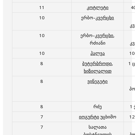
11
კოტლეტი
4
10
ერბო–
კვერცხი
კ
10
ერბო–
კვერცხი
,
რძიანი
კ
10
ჰალვა
1
8
ბუტერბროდი
,
1 
ხიზილალით
8
ვინეგეტი
პ
8
რძე
1 
7
იოგურტი
უცხიმო
1
7
სალათა
ბოსტნეული
ს
პ