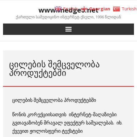
Skip
www.medgeo.net
English
Georgian
Turkish
to
ქართული სამედიცინო ინტერნეტ-ქსელი, 1996 წლიდან
content
ᲪᲘᲚᲔᲑᲘᲡ ᲨᲔᲛᲪᲕᲔᲚᲝᲑᲐ
ᲞᲠᲝᲓᲣᲥᲢᲔᲑᲨᲘ
ცილების შემცველობა პროდუქტებში
წონის კორექციისათვის ინტერნეტ-მაღაზიები
გვთავაზობენ მრავალ ეფექტურ საშუალებას. იხ.
ქვევით ჟოლოსფერი ტექსტები