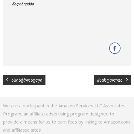
მაღაზიებში
ასინქრონული
ასისტოლია
We are a participant in the Amazon Services LLC Associates
Program, an affiliate advertising program designed to
provide a means for us to earn fees by linking to Amazon.com
and affiliated sites