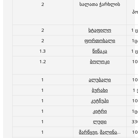
2
სალათა ჭარხლის
პ
2
სტაფილო
1 
2
ფორთოხალი
1
1.3
წიწაკა
1 
1.2
ბოლოკი
1
1
ალუბალი
1
1
ბურახი
1 
1
კეტჩუპი
1
1
კიტრი
1
1
ლუდი
3
1
მარწყვი
,
მალინა
…
1