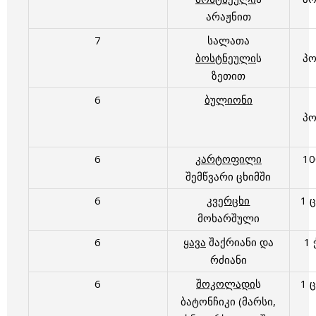
არაჟნით
7
სალათა
ბოსტნეული
ს
პ
ზეთით
6
ბულიონი
პ
6
კარტოფილი
1
შემწვარი ცხიმში
6
კვერცხი
1 
მოხარშული
6
ყავა
შაქრიანი და
1 
რძიანი
6
შოკოლადი
ს
1 
ბატონჩიკი (მარსი,