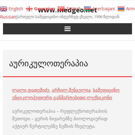
Skip
www.medgeo.net
English
Georgian
Turkish
Azerbaijani
Arm
to
Russian
ქართული სამედიცინო ინტერნეტ-ქსელი, 1996 წლიდან
content
ᲐᲣᲠᲘᲙᲣᲚᲝᲗᲔᲠᲐᲞᲘᲐ
ლალი დათეშიძე
,
არჩილ შენგელია
.
სამედიცინო
ენციკლოპედიური განმარტებითი ლექსიკონი
აურიკულოთერაპია – რეფლექსოთერაპიის
მეთოდი – ყურის ნიჟარებზე ბიოლოგიურად
აქტიურ წერტილებზე ნემსის ჩხვლეტა.