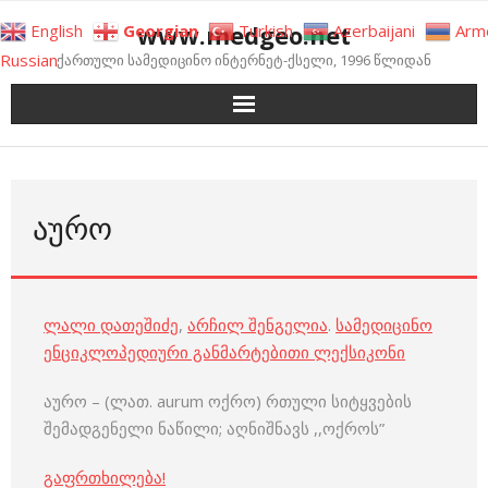
Skip
www.medgeo.net
English
Georgian
Turkish
Azerbaijani
Arm
to
Russian
ქართული სამედიცინო ინტერნეტ-ქსელი, 1996 წლიდან
content
ᲐᲣᲠᲝ
ლალი დათეშიძე
,
არჩილ შენგელია
.
სამედიცინო
ენციკლოპედიური განმარტებითი ლექსიკონი
აურო – (ლათ. aurum ოქრო) რთული სიტყვების
შემადგენელი ნაწილი; აღნიშნავს ,,ოქროს”
გაფრთხილება!