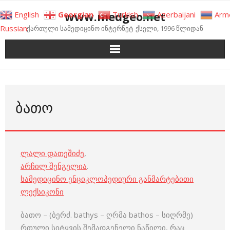
Skip
www.medgeo.net
English
Georgian
Turkish
Azerbaijani
Arm
to
Russian
ქართული სამედიცინო ინტერნეტ-ქსელი, 1996 წლიდან
content
ᲑᲐᲗᲝ
ლალი დათეშიძე
,
არჩილ შენგელია
.
სამედიცინო ენციკლოპედიური განმარტებითი
ლექსიკონი
ბათო – (ბერძ. bathys – ღრმა bathos – სიღრმე)
რთული სიტყვის შემადგენელი ნაწილი, რაც