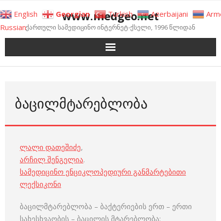
Skip
www.medgeo.net
English
Georgian
Turkish
Azerbaijani
Arm
to
Russian
ქართული სამედიცინო ინტერნეტ-ქსელი, 1996 წლიდან
content
ᲑᲐᲪᲘᲚᲛᲢᲐᲠᲔᲑᲚᲝᲑᲐ
ლალი დათეშიძე
,
არჩილ შენგელია
.
სამედიცინო ენციკლოპედიური განმარტებითი
ლექსიკონი
ბაცილმტარებლობა – ბაქტერიების ერთ – ერთი
სახესხვაობის – ბაცილის მტარებლობა;