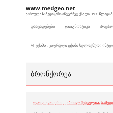
Skip
www.medgeo.net
to
ქართული სამედიცინო ინტერნეტ-ქსელი, 1996 წლიდან
content
დაავადებები
დიაგნოსტიკა
პრეპა
AI-ექიმი . ციფრული ექიმი ხელოვნური ინტ
ᲑᲠᲝᲜᲥᲝᲠᲔᲐ
ლალი დათეშიძე
,
არჩილ შენგელია
.
სამედ