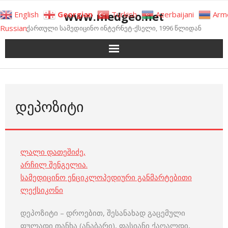
Skip
www.medgeo.net
English
Georgian
Turkish
Azerbaijani
Arm
to
Russian
ქართული სამედიცინო ინტერნეტ-ქსელი, 1996 წლიდან
content
ᲓᲔᲞᲝᲖᲘᲢᲘ
ლალი დათეშიძე
,
არჩილ შენგელია
.
სამედიცინო ენციკლოპედიური განმარტებითი
ლექსიკონი
დეპოზიტი – დროებით, შესანახად გაცემული
ფულადი თანხა (ანაბარი), ფასიანი ქაღალდი,