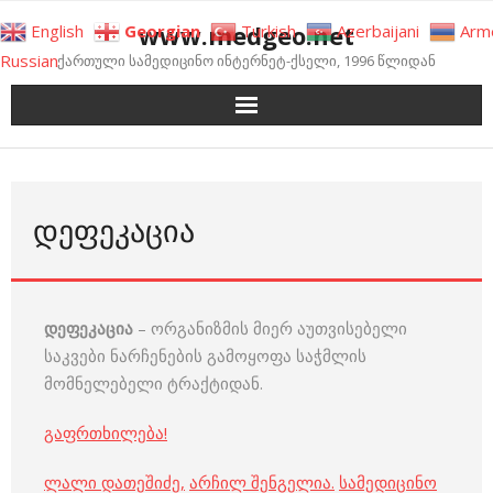
Skip
www.medgeo.net
English
Georgian
Turkish
Azerbaijani
Arm
to
Russian
ქართული სამედიცინო ინტერნეტ-ქსელი, 1996 წლიდან
content
ᲓᲔᲤᲔᲙᲐᲪᲘᲐ
დეფეკაცია
– ორგანიზმის მიერ აუთვისებელი
საკვები ნარჩენების გამოყოფა საჭმლის
მომნელებელი ტრაქტიდან.
გაფრთხილება!
ლალი დათეშიძე
,
არჩილ შენგელია
.
სამედიცინო