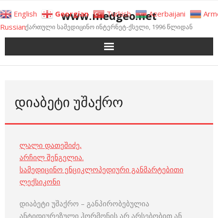
Skip
www.medgeo.net
English
Georgian
Turkish
Azerbaijani
Arm
to
Russian
ქართული სამედიცინო ინტერნეტ-ქსელი, 1996 წლიდან
content
ᲓᲘᲐᲑᲔᲢᲘ ᲣᲨᲐᲥᲠᲝ
ლალი დათეშიძე
,
არჩილ შენგელია
.
სამედიცინო ენციკლოპედიური განმარტებითი
ლექსიკონი
დიაბეტი უშაქრო – განპირობებულია
ანტიდიურეზული ჰორმონის არ არსებობით ან