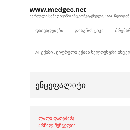
Skip
www.medgeo.net
to
ქართული სამედიცინო ინტერნეტ-ქსელი, 1996 წლიდან
content
დაავადებები
დიაგნოსტიკა
პრეპა
AI-ექიმი . ციფრული ექიმი ხელოვნური ინტ
ᲔᲜᲪᲔᲤᲐᲚᲘᲢᲘ
ლალი დათეშიძე
,
არჩილ შენგელია
.