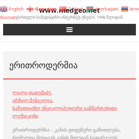
Skip
www.medgeo.net
English
Georgian
Turkish
Azerbaijani
Arm
to
Russian
ქართული სამედიცინო ინტერნეტ-ქსელი, 1996 წლიდან
content
ᲔᲠᲘᲗᲠᲝᲓᲔᲠᲛᲘᲐ
ლალი დათეშიძე
,
არჩილ შენგელია
.
სამედიცინო ენციკლოპედიური განმარტებითი
ლექსიკონი
ერითროდერმია – კანის დიფუზური გაწითლება,
რომელიც მოიცავს კანის მთლიან საფარველს;