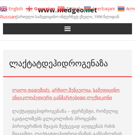
Skip
www.medgeo.net
English
Georgian
Turkish
Azerbaijani
Arm
to
Russian
ქართული სამედიცინო ინტერნეტ-ქსელი, 1996 წლიდან
content
ᲚᲐᲥᲢᲐᲢᲓᲔᲰᲘᲓᲠᲝᲒᲔᲜᲐᲖᲐ
ლალი დათეშიძე
,
არჩილ შენგელია
.
სამედიცინო
ენციკლოპედიური განმარტებითი ლექსიკონი
ლაქტატდეჰიდროგენაზა – ფერმენტი, რომელიც
აკატალიზებს გლიკოლიზის პროცესში
პიროყურძნის მჟავას შექცევად აღდგენას რძის
მჟავამდე. ლაქტატდეჰიდროგენაზის განსაზღვრას