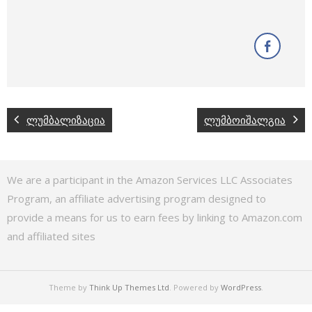
ლუმბალიზაცია
ლუმბოიშალგია
We are a participant in the Amazon Services LLC Associates
Program, an affiliate advertising program designed to
provide a means for us to earn fees by linking to Amazon.com
and affiliated sites
Theme by
Think Up Themes Ltd
. Powered by
WordPress
.