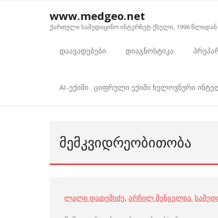
Skip
www.medgeo.net
to
ქართული სამედიცინო ინტერნეტ-ქსელი, 1996 წლიდან
content
დაავადებები
დიაგნოსტიკა
პრეპა
AI-ექიმი . ციფრული ექიმი ხელოვნური ინტ
ᲛᲔᲛᲙᲕᲘᲓᲠᲔᲝᲑᲘᲗᲝᲑᲐ
ლალი დათეშიძე
,
არჩილ შენგელია
.
სამედ