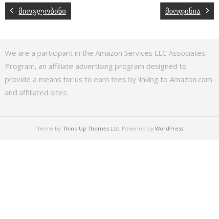
მიოგლობინი
მიოდინია
We are a participant in the Amazon Services LLC Associates
Program, an affiliate advertising program designed to
provide a means for us to earn fees by linking to Amazon.com
and affiliated sites
Theme by
Think Up Themes Ltd
. Powered by
WordPress
.