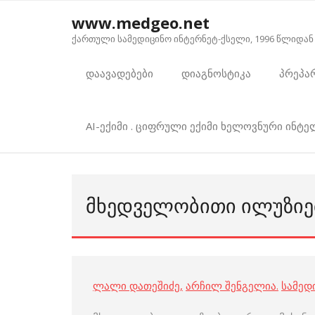
Skip
www.medgeo.net
to
ქართული სამედიცინო ინტერნეტ-ქსელი, 1996 წლიდან
content
დაავადებები
დიაგნოსტიკა
პრეპა
AI-ექიმი . ციფრული ექიმი ხელოვნური ინტ
ᲛᲮᲔᲓᲕᲔᲚᲝᲑᲘᲗᲘ ᲘᲚᲣᲖᲘᲔ
ლალი დათეშიძე
,
არჩილ შენგელია
.
სამედ