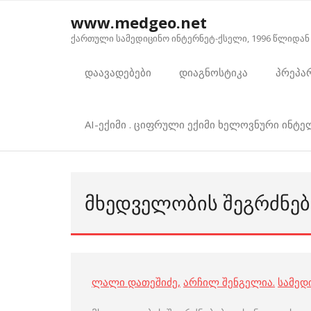
Skip
www.medgeo.net
to
ქართული სამედიცინო ინტერნეტ-ქსელი, 1996 წლიდან
content
დაავადებები
დიაგნოსტიკა
პრეპა
AI-ექიმი . ციფრული ექიმი ხელოვნური ინტ
ᲛᲮᲔᲓᲕᲔᲚᲝᲑᲘᲡ ᲨᲔᲒᲠᲫᲜᲔᲑ
ლალი დათეშიძე
,
არჩილ შენგელია
.
სამედ