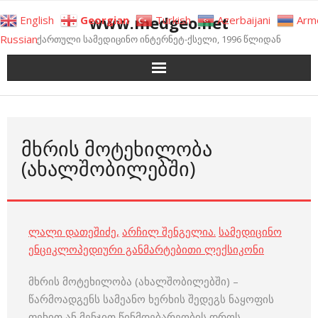
Skip
www.medgeo.net
English
Georgian
Turkish
Azerbaijani
Arm
to
Russian
ქართული სამედიცინო ინტერნეტ-ქსელი, 1996 წლიდან
content
ᲛᲮᲠᲘᲡ ᲛᲝᲢᲔᲮᲘᲚᲝᲑᲐ
(ᲐᲮᲐᲚᲨᲝᲑᲘᲚᲔᲑᲨᲘ)
ლალი დათეშიძე
,
არჩილ შენგელია
.
სამედიცინო
ენციკლოპედიური განმარტებითი ლექსიკონი
მხრის მოტეხილობა (ახალშობილებში) –
წარმოადგენს სამეანო ხერხის შედეგს ნაყოფის
ფეხით ან მენჯით წინმდებარეობის დროს.