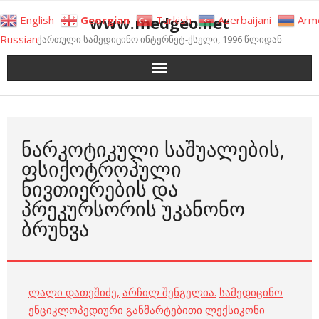
Skip
www.medgeo.net
English
Georgian
Turkish
Azerbaijani
Arm
to
Russian
ქართული სამედიცინო ინტერნეტ-ქსელი, 1996 წლიდან
content
ᲜᲐᲠᲙᲝᲢᲘᲙᲣᲚᲘ ᲡᲐᲨᲣᲐᲚᲔᲑᲘᲡ,
ᲤᲡᲘᲥᲝᲢᲠᲝᲞᲣᲚᲘ
ᲜᲘᲕᲗᲘᲔᲠᲔᲑᲘᲡ ᲓᲐ
ᲞᲠᲔᲙᲣᲠᲡᲝᲠᲘᲡ ᲣᲙᲐᲜᲝᲜᲝ
ᲑᲠᲣᲜᲕᲐ
ლალი დათეშიძე
,
არჩილ შენგელია
.
სამედიცინო
ენციკლოპედიური განმარტებითი ლექსიკონი