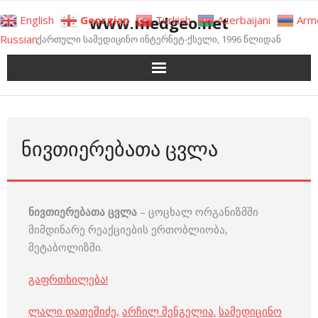
Skip
www.medgeo.net
English
Georgian
Turkish
Azerbaijani
Arm
to
Russian
ქართული სამედიცინო ინტერნეტ-ქსელი, 1996 წლიდან
content
ᲜᲘᲕᲗᲘᲔᲠᲔᲑᲐᲗᲐ ᲪᲕᲚᲐ
ნივთიერებათა ცვლა
– ცოცხალ ორგანიზმში
მიმდინარე რეაქციების ერთობლიობა,
მეტაბოლიზმი.
გაფრთხილება!
ლალი დათეშიძე
,
არჩილ შენგელია
.
სამედიცინო