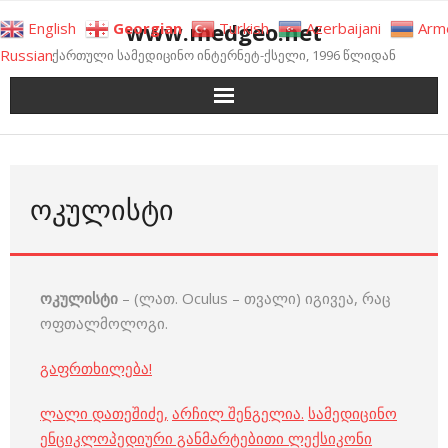
Skip
www.medgeo.net
English
Georgian
Turkish
Azerbaijani
Arm
to
Russian
ქართული სამედიცინო ინტერნეტ-ქსელი, 1996 წლიდან
content
ᲝᲙᲣᲚᲘᲡᲢᲘ
ოკულისტი
– (ლათ. Oculus – თვალი) იგივეა, რაც
ოფთალმოლოგი.
გაფრთხილება!
ლალი დათეშიძე
,
არჩილ შენგელია
.
სამედიცინო
ენციკლოპედიური განმარტებითი ლექსიკონი