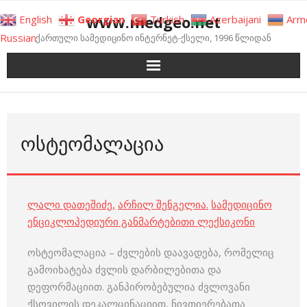
Skip
www.medgeo.net
English
Georgian
Turkish
Azerbaijani
Arm
to
Russian
ქართული სამედიცინო ინტერნეტ-ქსელი, 1996 წლიდან
content
ᲝᲡᲢᲔᲝᲛᲐᲚᲐᲪᲘᲐ
ლალი დათეშიძე
,
არჩილ შენგელია
.
სამედიცინო
ენციკლოპედიური განმარტებითი ლექსიკონი
ოსტეომალაცია – ძვლების დაავადება, რომელიც
გამოიხატება ძვლის დარბილებითა და
დეფორმაციით. განპირობებულია ძვლოვანი
ქსოვილის დეკალცინაციით, ნივთიერებათა