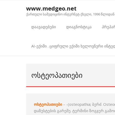
Skip
www.medgeo.net
to
ქართული სამედიცინო ინტერნეტ-ქსელი, 1996 წლიდან
content
დაავადებები
დიაგნოსტიკა
პრეპა
AI-ექიმი . ციფრული ექიმი ხელოვნური ინტ
ᲝᲡᲢᲔᲝᲞᲐᲗᲘᲔᲑᲘ
ოსტეოპათიები
– -(osteopathia; ბერძ. Os
დაზუსტების გარეშე. ტერმინი ზოგჯერ გა