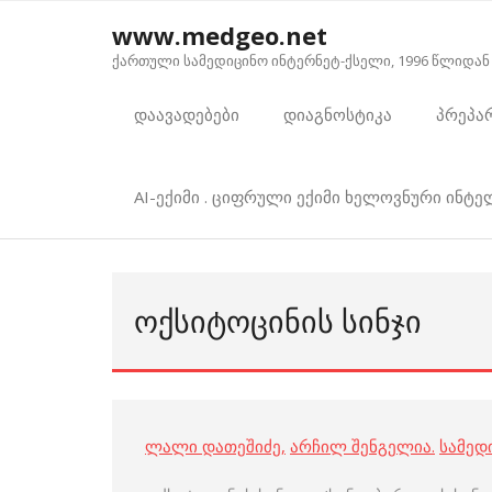
Skip
www.medgeo.net
to
ქართული სამედიცინო ინტერნეტ-ქსელი, 1996 წლიდან
content
დაავადებები
დიაგნოსტიკა
პრეპა
AI-ექიმი . ციფრული ექიმი ხელოვნური ინტ
ᲝᲥᲡᲘᲢᲝᲪᲘᲜᲘᲡ ᲡᲘᲜᲯᲘ
ლალი დათეშიძე
,
არჩილ შენგელია
.
სამედ