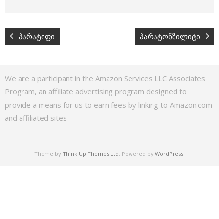
პარატიფი
პარატონზილიტი
We are a participant in the Amazon Services LLC Associates
Program, an affiliate advertising program designed to
provide a means for us to earn fees by linking to Amazon.com
and affiliated sites
Theme by
Think Up Themes Ltd
. Powered by
WordPress
.