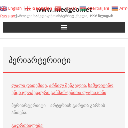
Skip
www.medgeo.net
English
Georgian
Turkish
Azerbaijani
Arm
to
Russian
ქართული სამედიცინო ინტერნეტ-ქსელი, 1996 წლიდან
content
ᲞᲔᲠᲘᲐᲠᲢᲔᲠᲘᲘᲢᲘ
ლალი დათეშიძე
,
არჩილ შენგელია
.
სამედიცინო
ენციკლოპედიური განმარტებითი ლექსიკონი
პერიარტერიიტი – არტერიის გარეთა გარსის
ანთება.
გაფრთხილება!