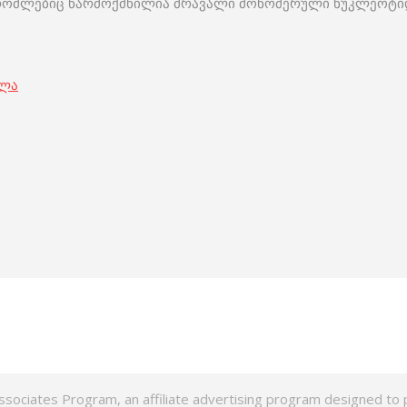
ომლებიც წარმოქმნილია მრავალი მონომერული ნუკლეოტიდებ
ოლა
ssociates Program, an affiliate advertising program designed to p