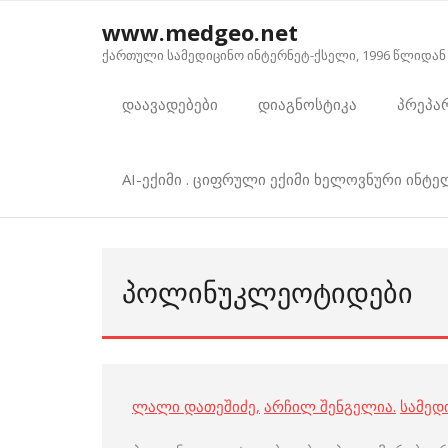
Skip
www.medgeo.net
to
ქართული სამედიცინო ინტერნეტ-ქსელი, 1996 წლიდან
content
დაავადებები
დიაგნოსტიკა
პრეპა
AI-ექიმი . ციფრული ექიმი ხელოვნური ინტ
ᲞᲝᲚᲘᲜᲣᲙᲚᲔᲝᲢᲘᲓᲔᲑᲘ
ლალი დათეშიძე
,
არჩილ შენგელია
.
სამედ