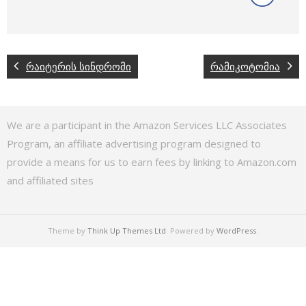
რაიტერის სინდრომი
რამიკოტომია
We are a participant in the Amazon Services LLC Associates
Program, an affiliate advertising program designed to
provide a means for us to earn fees by linking to Amazon.com
and affiliated sites
Theme by
Think Up Themes Ltd
. Powered by
WordPress
.