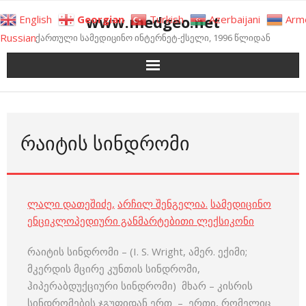
Skip
www.medgeo.net
English
Georgian
Turkish
Azerbaijani
Arm
to
Russian
ქართული სამედიცინო ინტერნეტ-ქსელი, 1996 წლიდან
content
ᲠᲐᲘᲢᲘᲡ ᲡᲘᲜᲓᲠᲝᲛᲘ
ლალი დათეშიძე
,
არჩილ შენგელია
.
სამედიცინო
ენციკლოპედიური განმარტებითი ლექსიკონი
რაიტის სინდრომი – (I. S. Wright, ამერ. ექიმი;
მკერდის მცირე კუნთის სინდრომი,
ჰიპერაბდუქციური სინდრომი) მხარ – კისრის
სინდრომების ჯგუფიდან ერთ – ერთი, რომელიც