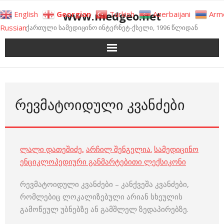
Skip
www.medgeo.net
English
Georgian
Turkish
Azerbaijani
Arm
to
Russian
ქართული სამედიცინო ინტერნეტ-ქსელი, 1996 წლიდან
content
ᲠᲔᲕᲛᲐᲢᲝᲘᲓᲣᲚᲘ ᲙᲕᲐᲜᲫᲔᲑᲘ
ლალი დათეშიძე
,
არჩილ შენგელია
.
სამედიცინო
ენციკლოპედიური განმარტებითი ლექსიკონი
რევმატოიდული კვანძები – კანქვეშა კვანძები,
რომლებიც ლოკალიზებული არიან სხეულის
გამოწეულ უბნებზე ან გამშლელ ზედაპირებზე.