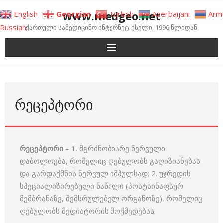
Skip
www.medgeo.net
English
Georgian
Turkish
Azerbaijani
Arm
to
Russian
ქართული სამედიცინო ინტერნეტ-ქსელი, 1996 წლიდან
content
ᲠᲔᲪᲔᲞᲢᲝᲠᲘ
რეცეპტორი
– 1. მგრძნობიარე ნერვული
დაბოლოება, რომელიც ღებულობს გაღიზიანებას
და გარდაქმნის ნერვულ იმპულსად; 2. უჯრედის
სპეციალიზირებული ნაწილი (პოსტსინაფსურ
მემბრანაზე, შემსრულებელ ორგანოზე), რომელიც
ღებულობს მედიატორის მოქმედებას.