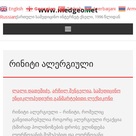
Skip
www.medgeo.net
English
Georgian
Turkish
Azerbaijani
Arm
to
Russian
ქართული სამედიცინო ინტერნეტ-ქსელი, 1996 წლიდან
content
ᲠᲘᲜᲘᲢᲘ ᲐᲚᲔᲠᲒᲘᲣᲚᲘ
ლალი დათეშიძე
,
არჩილ შენგელია
.
სამედიცინო
ენციკლოპედიური განმარტებითი ლექსიკონი
რინიტი ალერგიული – რინიტი, რომელიც
განვითარებულია როგორც ალერგიული რეაქცია
(ხშირად პოლინოზების დროს); ვლინდება
ლორწოვანის შეშუპებით და ლორწოვანი