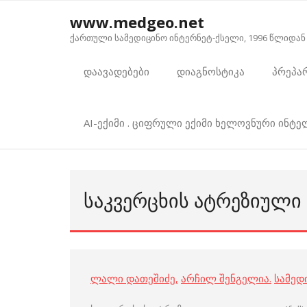
Skip
www.medgeo.net
to
ქართული სამედიცინო ინტერნეტ-ქსელი, 1996 წლიდან
content
დაავადებები
დიაგნოსტიკა
პრეპა
AI-ექიმი . ციფრული ექიმი ხელოვნური ინტ
ᲡᲐᲙᲕᲔᲠᲪᲮᲘᲡ ᲐᲢᲠᲔᲖᲘᲣᲚ
ლალი დათეშიძე
,
არჩილ შენგელია
.
სამედ