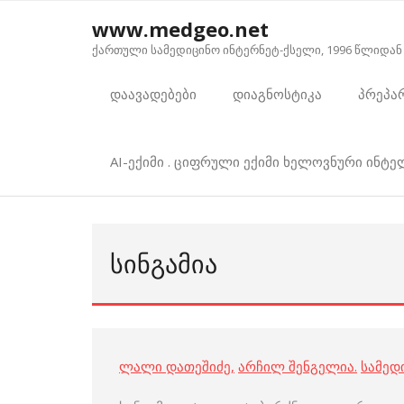
Skip
www.medgeo.net
to
ქართული სამედიცინო ინტერნეტ-ქსელი, 1996 წლიდან
content
დაავადებები
დიაგნოსტიკა
პრეპა
AI-ექიმი . ციფრული ექიმი ხელოვნური ინტ
ᲡᲘᲜᲒᲐᲛᲘᲐ
ლალი დათეშიძე
,
არჩილ შენგელია
.
სამედ