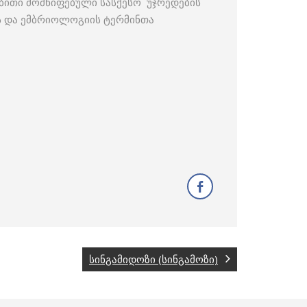
რობითი მომწიფებული სასქესო უჯრედების
იის და ემბრიოლოგიის ტერმინთა
სინგამიდოზი (სინგამოზი)