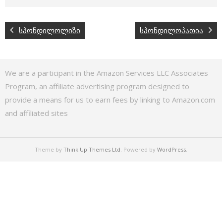
სპონდილოლიზი
სპონდილოპათია
We are a participant in the Amazon Services LLC Associates
Program, an affiliate advertising program designed to
provide a means for us to earn fees by linking to Amazon.com
and affiliated sites
Theme by
Think Up Themes Ltd
. Powered by
WordPress
.