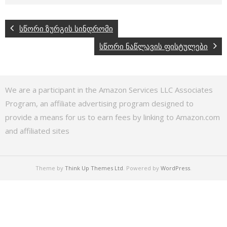
სწორი ზურგის სინდრომი
სწორი ნაწლავის ფისტულები
We are a participant in the Amazon Services LLC Associates
Program, an affiliate advertising program designed to
provide a means for us to earn fees by linking to Amazon.com
and affiliated sites
Theme by
Think Up Themes Ltd
. Powered by
WordPress
.