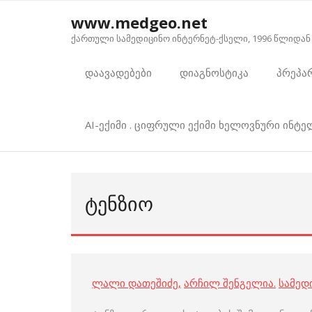
Skip
www.medgeo.net
to
ქართული სამედიცინო ინტერნეტ-ქსელი, 1996 წლიდან
content
დაავადებები
დიაგნოსტიკა
პრეპა
AI-ექიმი . ციფრული ექიმი ხელოვნური ინტ
ᲢᲔᲜᲖᲘᲝ
ლალი დათეშიძე
,
არჩილ შენგელია
.
სამედ