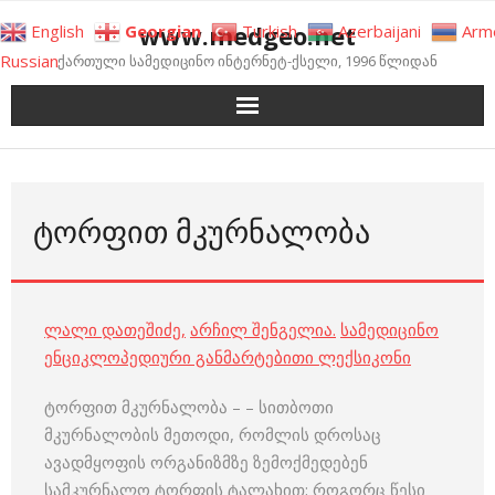
Skip
www.medgeo.net
English
Georgian
Turkish
Azerbaijani
Arm
to
Russian
ქართული სამედიცინო ინტერნეტ-ქსელი, 1996 წლიდან
content
ᲢᲝᲠᲤᲘᲗ ᲛᲙᲣᲠᲜᲐᲚᲝᲑᲐ
ლალი დათეშიძე
,
არჩილ შენგელია
.
სამედიცინო
ენციკლოპედიური განმარტებითი ლექსიკონი
ტორფით მკურნალობა – – სითბოთი
მკურნალობის მეთოდი, რომლის დროსაც
ავადმყოფის ორგანიზმზე ზემოქმედებენ
სამკურნალო ტორფის ტალახით; როგორც წესი