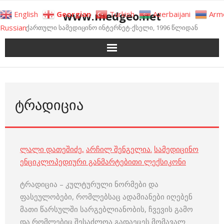
Skip
www.medgeo.net
English
Georgian
Turkish
Azerbaijani
Arm
to
Russian
ქართული სამედიცინო ინტერნეტ-ქსელი, 1996 წლიდან
content
ᲢᲠᲐᲓᲘᲪᲘᲐ
ლალი დათეშიძე
,
არჩილ შენგელია
.
სამედიცინო
ენციკლოპედიური განმარტებითი ლექსიკონი
ტრადიცია – კულტურული ნორმები და
ფასეულობები, რომლებსაც ადამიანები იღებენ
მათი წარსულში სარგებლიანობის, ჩვევის გამო
და რომლებიც შესაძლოა გადაეცეს მომავალ