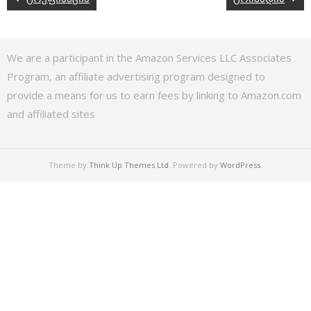
We are a participant in the Amazon Services LLC Associates
Program, an affiliate advertising program designed to
provide a means for us to earn fees by linking to Amazon.com
and affiliated sites
Theme by
Think Up Themes Ltd
. Powered by
WordPress
.