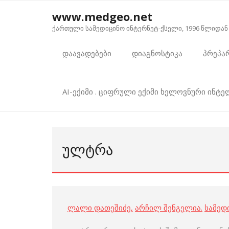
Skip
www.medgeo.net
to
ქართული სამედიცინო ინტერნეტ-ქსელი, 1996 წლიდან
content
დაავადებები
დიაგნოსტიკა
პრეპა
AI-ექიმი . ციფრული ექიმი ხელოვნური ინტ
ᲣᲚᲢᲠᲐ
ლალი დათეშიძე
,
არჩილ შენგელია
.
სამედ