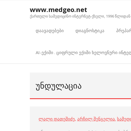
Skip
www.medgeo.net
to
ქართული სამედიცინო ინტერნეტ-ქსელი, 1996 წლიდან
content
დაავადებები
დიაგნოსტიკა
პრეპა
AI-ექიმი . ციფრული ექიმი ხელოვნური ინტ
ᲣᲜᲓᲣᲚᲐᲪᲘᲐ
ლალი დათეშიძე
,
არჩილ შენგელია
.
სამედ