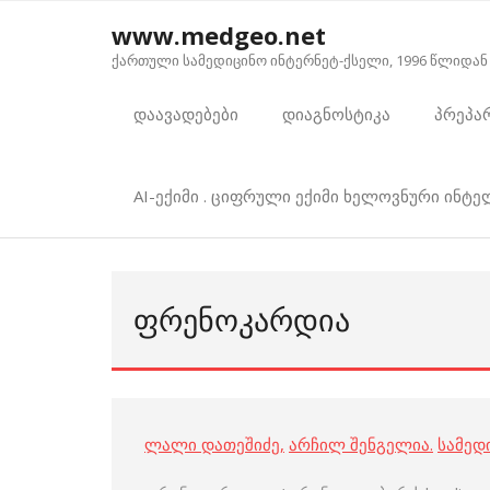
Skip
www.medgeo.net
to
ქართული სამედიცინო ინტერნეტ-ქსელი, 1996 წლიდან
content
დაავადებები
დიაგნოსტიკა
პრეპა
AI-ექიმი . ციფრული ექიმი ხელოვნური ინტ
ᲤᲠᲔᲜᲝᲙᲐᲠᲓᲘᲐ
ლალი დათეშიძე
,
არჩილ შენგელია
.
სამედ